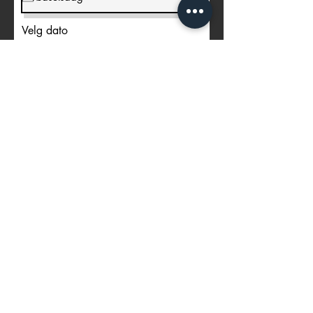
Velg dato
Inngangspris for dette kurset er kr. 1500,-
Jeg godtar vilkårene og
betingelsene
Book nå