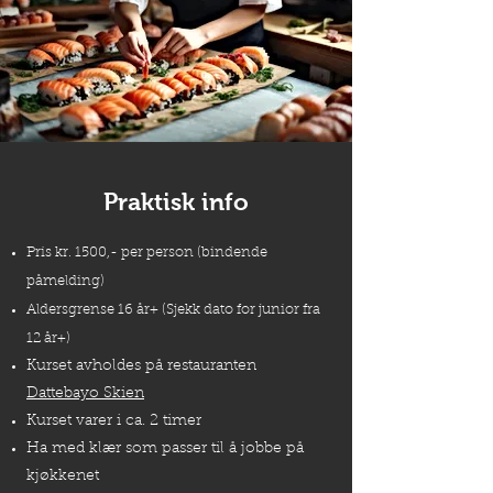
Praktisk info
Pris kr. 1500,- per person (bindende
påmelding)
Aldersgrense 16 år+ (Sjekk dato for junior fra
12 år+)
Kurset avholdes på restauranten
Dattebayo Skien
Kurset varer i ca. 2 timer
Ha med klær som passer til å jobbe på
kjøkkenet