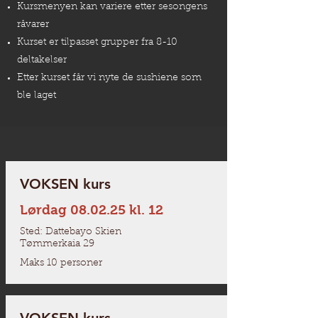
Kursmenyen kan variere etter sesongens
råvarer
Kurset er tilpasset grupper fra 8-10
deltakelser
Etter kurset får vi nyte de sushiene som
ble laget
VOKSEN kurs
Lørdag 08.02.25 kl. 12
Sted: Dattebayo Skien
Tømmerkaia 29
Maks 10 personer